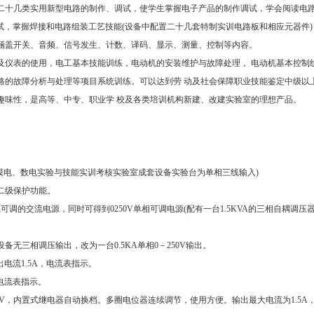
二十几类实用新型电路的制作、调试，使学生掌握电子产品的制作调试，学会阅读电
试，掌握焊接和电路组装工艺技能(设备中配置二十几套特制实训电路板和相应元器件)
涵盖开关、音频、信号发生、计数、译码、显示、测量、控制等内容。
仪表的使用，电工基本技能训练，电动机的安装维护与故障处理， 电动机基本控制
路的故障分析与处理等项目系统训练。可以达到劳 动及社会保障职业技能鉴定中级以
趣味性，是高等、中专、职业学 校及各类培训机构新建、改建实验室的理想产品。
亮。(模电、数电实验与技能实训考核实验室成套设备实验台为单相三线输入)
关二级保护功能。
可调的交流电源，同时可得到0250V单相可调电源(配有一台1.5KVA的三相自耦调压
无三相调压输出，改为一台0.5KA单相0－250V输出。
电流1.5A，电流表指示。
，电流表指示。
0V，内置式继电器自动换档。多圈电位器连续调节，使用方便。输出最大电流为1.5A