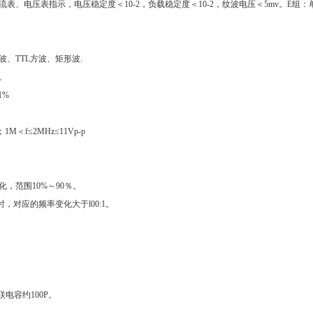
表、电压表指示，电压稳定度＜10-2，负载稳定度＜10-2，纹波电压＜5mv。E组：
。
波、TTL方波、矩形波.
级。
1%
1M＜f≤2MHz≤11Vp-p
化，范围10%～90％。
化时，对应的频率变化大于l00:1。
联电容约100P。