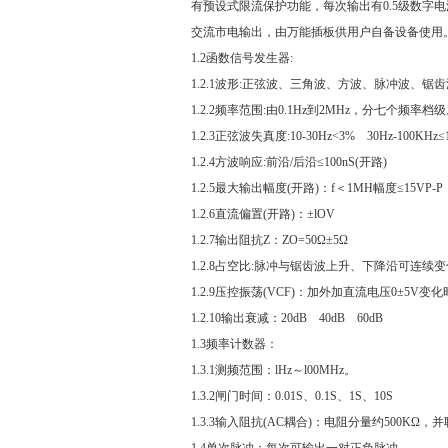
有预设式限流保护功能，每次输出有0.5级数字电流
交流市电输出，由万能插板供用户自备设备使用
1.2函数信号发生器:
1.2.1波形:正弦波、三角波、方波、脉冲波、锯齿
1.2.2频率范围:由0.1Hz到2MHz，分七个频率档
1.2.3正弦波失真度:10-30Hz<3% 30Hz-100KHz≤
1.2.4方波响应:前沿/后沿≤100nS(开路)
1.2.5最大输出幅度(开路)：f＜1MH幅度≤15VP-P；
1.2.6直流偏置(开路)：±lOV
1.2.7输出阻抗Z：ZO=50Ω±5Ω
1.2.8占空比:脉冲与锯齿波上升、下降沿可连续变
1.2.9压控振荡(VCF)：加外加直流电压0±5V变
1.2.10输出衰减：20dB 40dB 60dB
1.3频率计数器：
1.3.1测频范围：lHz～l00MHz。
1.3.2闸门时间：0.01S、0.1S、1S、10S
1.3.3输入阻抗(AC耦合)：电阻分量约500KΩ，并
1.4单次脉冲：每次可输出一对正负脉冲。