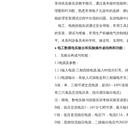
革传统实验实训教学模式，通过基本操作技能和
理图和PCB图，熟悉常用电子元器件的选择、测
能处理安装调试过程中出现的问题。实训电路中
电工、电拖技能实训通过安全用电，常用工具及
的安装、调试与维修，常用生产机械电气控制线
平。本系列设备具有科学性、验证性、实用性、
●
电工数模电实验台
和实验操作桌结构和功能：
1、 实验台构成与性能：
1.1电源及参数：
1.1.1输入电源:三相四线电源,输入时指示灯
1.1.2电源输出：有嵌入式保险盒和三相漏电开
A组：单、三相可调交流电源，提供0－430V连续
有三只液晶交流电压表，指示调压输出电压)
注：模电、数电实验与技能实训考核实验室成套设备
B组：低压交流电压3－24V分七档可调，最大输出
C组：低压直流稳压电源，电压5V，电流0.5A
D组：双路恒流稳压电源，二路输出电压均为03