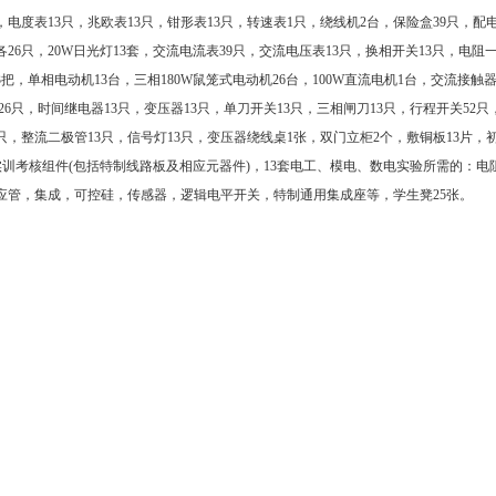
，电度表13只，兆欧表13只，钳形表13只，转速表1只，绕线机2台，保险盒39只，配
26只，20W日光灯13套，交流电流表39只，交流电压表13只，换相开关13只，电阻
把，单相电动机13台，三相180W鼠笼式电动机26台，100W直流电机1台，交流接触器
26只，时间继电器13只，变压器13只，单刀开关13只，三相闸刀13只，行程开关52只
9只，整流二极管13只，信号灯13只，变压器绕线桌1张，双门立柜2个，敷铜板13片，
能实训考核组件(包括特制线路板及相应元器件)，13套电工、模电、数电实验所需的：电
应管，集成，可控硅，传感器，逻辑电平开关，特制通用集成座等，学生凳25张。