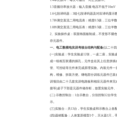
1.5音频功率放大器：输入音频 电压不低于10
1.6七段译码器：3组七段译码器及对应译码显示
1.7外测交直流二用电流表：精度0.5级，三位半数
1.8外测交直流二用电压表：精度0.5级，三位半数
2、实验操作桌：双面饰面板制成，不变形不褪色，
存元器件。
一、
电工数模电实训考核台
结构与配备
(以二十四
(一)实验桌：学生实验桌12张，一桌二座，实验桌
成一组相互联通的插孔，元件盒在其上任意拼插
管、可控硅等元件来完成原理实验。内装元件一
构，维修、拆装方便。继电部分训练元器件已装
训项目由二十几套实训电路板和相应元器件来完
接等)桌子下部是元器件储存柜，放置实验元件
(二) 示教控制台：1台示教台，分别控制12台
示。
(三)实验台：共13台，学生实验桌和示教台上各
(四)器材配备：人体复苏模型1个，灭火器1只