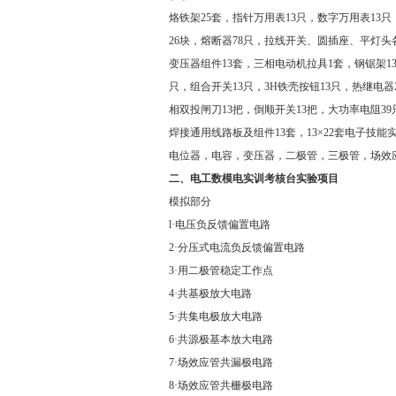
烙铁架25套，指针万用表13只，数字万用表13只
26块，熔断器78只，拉线开关、圆插座、平灯头各
变压器组件13套，三相电动机拉具1套，钢锯架13
只，组合开关13只，3H铁壳按钮13只，热继电器
相双投闸刀13把，倒顺开关13把，大功率电阻3
焊接通用线路板及组件13套，13×22套电子技
电位器，电容，变压器，二极管，三极管，场效
二、
电工数模电实训考核台
实验项目
模拟部分
l·电压负反馈偏置电路
2·分压式电流负反馈偏置电路
3·用二极管稳定工作点
4·共基极放大电路
5·共集电极放大电路
6·共源极基本放大电路
7·场效应管共漏极电路
8·场效应管共栅极电路