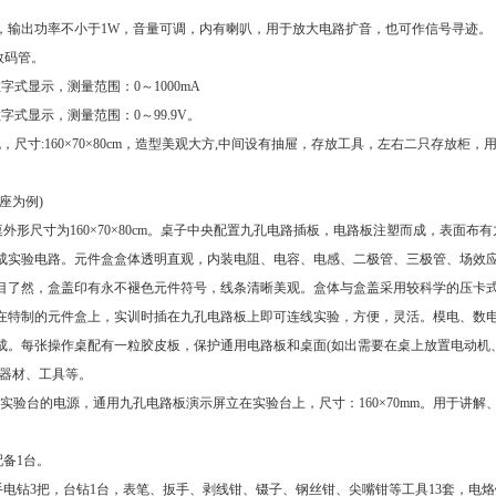
mV，输出功率不小于1W，音量可调，内有喇叭，用于放大电路扩音，也可作信号寻迹。
数码管。
字式显示，测量范围：0～1000mA
字式显示，测量范围：0～99.9V。
尺寸:160×70×80cm，造型美观大方,中间设有抽屉，存放工具，左右二只存放柜，
座为例)
外形尺寸为160×70×80cm。桌子中央配置九孔电路插板，电路板注塑而成，表面布有
成实验电路。元件盒盒体透明直观，内装电阻、电容、电感、二极管、三极管、场效
目了然，盒盖印有永不褪色元件符号，线条清晰美观。盒体与盒盖采用较科学的压卡
在特制的元件盒上，实训时插在九孔电路板上即可连线实验，方便，灵活。模电、数
成。每张操作桌配有一粒胶皮板，保护通用电路板和桌面(如出需要在桌上放置电动机
、器材、工具等。
学生实验台的电源，通用九孔电路板演示屏立在实验台上，尺寸：160×70mm。用于讲解
配备1台。
，手电钻3把，台钻1台，表笔、扳手、剥线钳、镊子、钢丝钳、尖嘴钳等工具13套，电