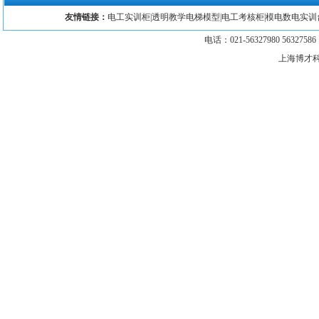
友情链接：
电工实训柜
|
透明教学电梯模型
|
电工考核柜
|
模电数电实训
电话：021-56327980 5632758
上海博才