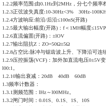
1.2.2频率范围:由0.1Hz到2MHz，分七个频
1.2.3正弦波失真度:10-30Hz<3% 30Hz-100K
1.2.4方波响应:前沿/后沿≤100nS(开路)
1.2.5最大输出幅度(开路)：f＜1MH幅度≤15VP-P
1.2.6直流偏置(开路)：±lOV
1.2.7输出阻抗Z：ZO=50Ω±5Ω
1.2.8占空比:脉冲与锯齿波上升、下降沿可连
1.2.9压控振荡(VCF)：加外加直流电压0±
l00:1。
1.2.10输出衰减：20dB 40dB 60dB
1.3频率计数器：
1.3.1测频范围：lHz～l00MHz。
1.3.2闸门时间：0.01S、0.1S、1S、10S