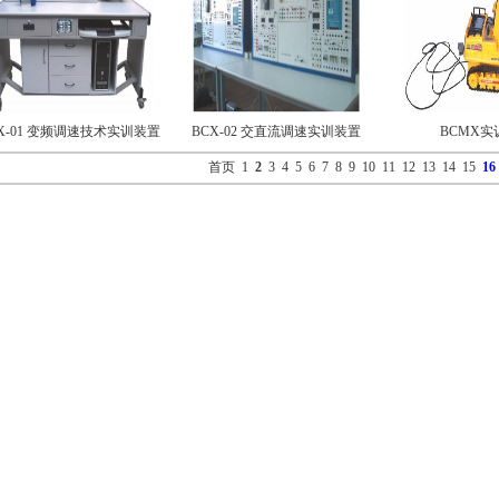
X-01 变频调速技术实训装置
BCX-02 交直流调速实训装置
BCMX实
首页
1
2
3
4
5
6
7
8
9
10
11
12
13
14
15
16