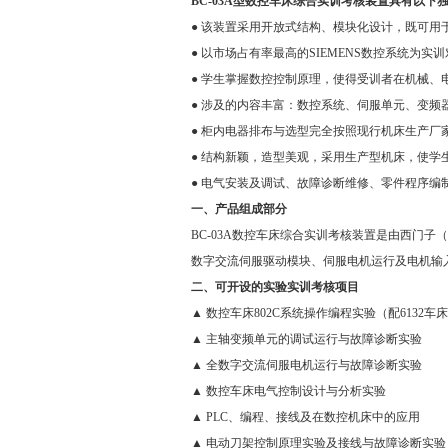
BC-03A型数控车床综合实训考核装置具有以下
● 该装置采用开放式结构、模块化设计，既可用
● 以市场占有率最高的SIEMENS数控系统为实
● 学生掌握数控控制原理，使得受训者在机械
● 涉及的内容丰富：数控系统、伺服单元、变频
● 柜内电器排布与选型完全按照现行机床生产厂
● 结构新颖，造型美观，采用生产型机床，使学
● 电气安装及调试、故障诊断维修、零件程序
一、产品组成部分
BC-03A数控车床综合实训考核装置是由西门子（SI
数字交流伺服驱动模块、伺服电机运行及电机输入
二、可开设的实验实训考核项目
▲ 数控车床802C系统操作编程实验（配6132车
▲ 主轴变频单元的调试运行与故障诊断实验
▲ 全数字交流伺服电机运行与故障诊断实验
▲ 数控车床电气控制设计与分析实验
▲ PLC、编程、接线及在数控机床中的应用
▲ 电动刀架控制原理实验及接线与故障诊断实验