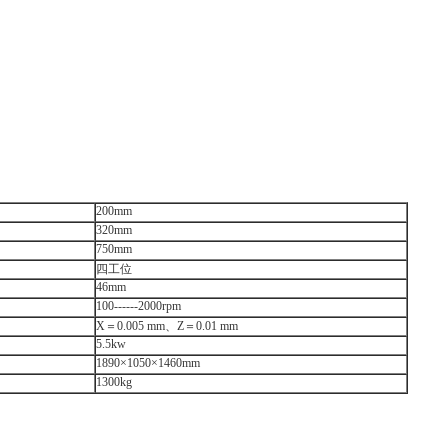
200mm
320mm
750mm
四工位
46mm
100------2000rpm
X＝0.005 mm、Z＝0.01 mm
5.5kw
1890×1050×1460mm
1300kg