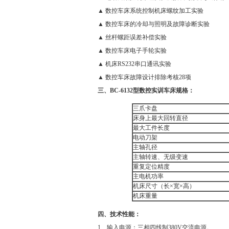
▲ 数控车床系统控制机床螺纹加工实验
▲ 数控车床的冷却与照明及故障诊断实验
▲ 丝杆螺距误差补偿实验
▲ 数控车床电子手轮实验
▲ 机床RS232串口通讯实验
▲ 数控车床故障设计排除考核28项
三、BC-6132型数控实训车床规格：
三爪卡盘
床身上最大回转直径
最大工件长度
电动刀架
主轴孔径
主轴转速、无级变速
重复定位精度
主电机功率
机床尺寸（长×宽×高）
机床重量
四、技术性能：
1、输入电源：三相四线制380V交流电源。