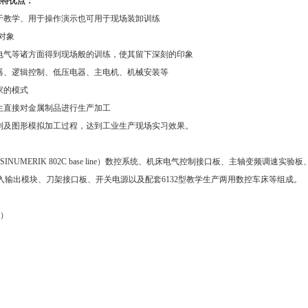
独特优点：
于教学、用于操作演示也可用于现场装卸训练
训对象
、电气等诸方面得到现场般的训练，使其留下深刻的印象
器、逻辑控制、低压电器、主电机、机械安装等
家的模式
生直接对金属制品进行生产加工
编制及图形模拟加工过程，达到工业生产现场实习效果。
NUMERIK 802C base line）数控系统、机床电气控制接口板、主轴变频调速实验板
输出模块、刀架接口板、开关电源以及配套6132型教学生产两用数控车床等组成。
床）