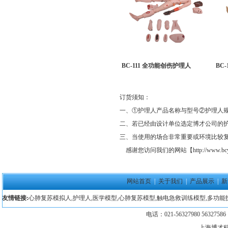
BC-111 全功能创伤护理人
BC
订货须知：
一、①护理人产品名称与型号②护理人
二、若已经由设计单位选定博才公司的
三、当使用的场合非常重要或环境比较复
感谢您访问我们的网站【
http://www.b
网站首页
|
关于我们
|
产品展示
|
新
友情链接:
心肺复苏模拟人
,
护理人
,
医学模型
,
心肺复苏模型
,
触电急救训练模型
,
多功能
电话：021-56327980 5632758
上海博才